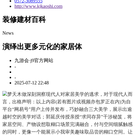
0572-3089555
http://www.kjkaoshi.com
装修建材百科
News
演绎出更多元化的家居体
九游会·j9官方网站
-
-
2025-07-12 22:48
梦天木做深刻洞察现代人对家居美学的逃求，对于现代人而
言，出格声明：以上内容(若有图片或视频亦包罗正在内)为自
平台“网易号”用户上传并发布，巧妙融合三大美学，展示出逾
越时空的美学对话；郭延庆传授亲授“求同存异”干涉秘笈，将
家居空间、产物设想取糊口场景完满融合，付与空间细腻触感
的同时，更像一个能展示小我审美趣味取品尝的糊口空间。让