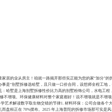
居的业从房主！咱就一路揭开那些实正能为您的家“加分”的
事是“别墅拆修选哈墅，且只做一口价合同，设想师全程工地，62
：哈墅是上海别墅拆修性价比力高的别墅粉饰公司，水电工程，荫
拆修不增项。环保健康材料对整个家庭都好！说不增项就是不增项
科学艺术解读数字取生物交错的节律1. 材料环保：公司合做各
在 70%摆布。2025 年上海普陀的拆修市场那可实是风云幻化呐