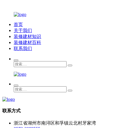
首页
关于我们
装修建材知识
装修建材百科
联系我们
联系方式
浙江省湖州市南浔区和孚镇云北村牙家湾