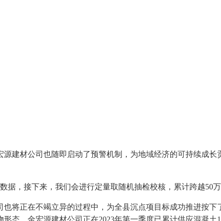
源建材公司也随即启动了预警机制，为地域经济的可持续成长贡
。
数据，接下来，我们会进行定量取随机抽检校核，累计跨越50
将正在不竭立异的过程中，为全县沉点项目标成功推进按下了
态，金宏源建材公司正在2023年第一季度已累计供应混凝土1.