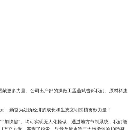
献更多力量。公司出产部的操做工孟燕斌告诉我们。原材料废
万元，勤奋为处所经济的成长和生态文明扶植贡献力量！
“加快键”。均可实现无人化操做，通过地方节制系统，我们能
1万立方米，实现了粉尘、乐音及废水等三大污染源的100%闭