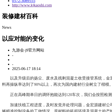
0572-3089555
http://www.kjkaoshi.com
装修建材百科
News
以应对能的变化
九游会·j9官方网站
-
-
2025-06-17 18:14
以及升级后的扬尘、废水及残剩混凝土收受接管系统，金宏
料再操纵率达到了90%以上，再次为国内建材行业树立了楷模
正在高峰期单日的调怀抱能达到120车次，我们会按照检测
加速扶植工程进度，及时发觉并处理问题，金宏源建材公司也
够精准控制设备的工做情况、原材料的耗损环境及混凝土的产物形