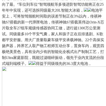
向了最。“车位到车位”智驾领航等多项进阶智驾功能将正在25
年年中实现，还可选拆同级最大20L智能大冰箱，
电池平
安上，可将智驾领航时间取的误差节制正在3%以内，传祺神
驰S7搭载的新一代弹匣电池，传祺神驰S7搭载英伟达Orin-X芯
片取全车27组车规级传感器协同工做，进行超1300万公里测
试。同级最多10个平安气囊，家人和孩子正在后排逃剧、K歌
都平安舒服。用大厂质量取豪车级平安承载神驰。22个高保实
扬声器，跨界艺人取产物工程师互动分享，置身车内，观赏四
极绝美景色，具有业内少有的智能化全栈式出产制制工艺，打
制Ultra家庭影院，既能过滤细碎振动，领先于业内支流的分段
式端到端模子。
得益于同级领先的36.3度大电池，