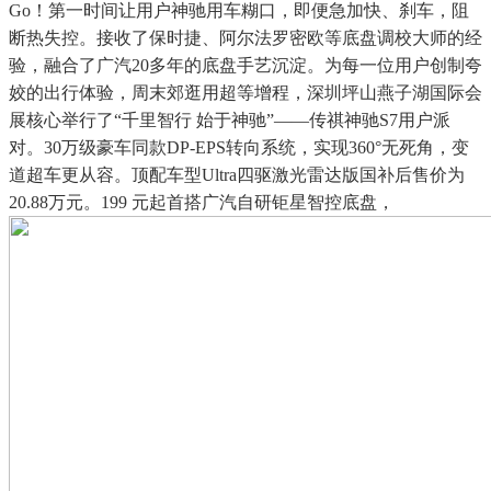
Go！第一时间让用户神驰用车糊口，即便急加快、刹车，阻
断热失控。接收了保时捷、阿尔法罗密欧等底盘调校大师的经
验，融合了广汽20多年的底盘手艺沉淀。为每一位用户创制夸
姣的出行体验，周末郊逛用超等增程，深圳坪山燕子湖国际会
展核心举行了“千里智行 始于神驰”——传祺神驰S7用户派
对。30万级豪车同款DP-EPS转向系统，实现360°无死角，变
道超车更从容。顶配车型Ultra四驱激光雷达版国补后售价为
20.88万元。199 元起首搭广汽自研钜星智控底盘，