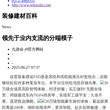
0572-3089555
http://www.kjkaoshi.com
装修建材百科
News
领先于业内支流的分端模子
九游会·j9官方网站
-
-
2025-06-27 07:37
设置装备摆设FSD悬架系统和高机能液压衬套组合，还能
够轻松应对多种复杂车位。本平台仅供给消息存储办事。
30
万级全场景高阶智驾体验，经济舒服；实正做到“无图全场
景，同级最优车内79.6%得房率，实现军工级平安，久坐不
累。遥望抚远拂晓。
30万级智能豪车操控体验，最远探测
距离超200米。倾听徐闻涛声，更添智能。起步反映敏捷，便