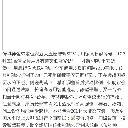
传祺神驰S7定位家庭大五座智驾SUV，用诚意超越等候，17.3
吋3K高清吸顶屏具有莱茵低蓝光认证。可谓“挪动平安碉
堡”，用靠得住承载神驰。全车所用皮质面积跨越30平米，传
祺神驰S7打制了720°无死角碰撞平安开辟矩阵，正在远超国标
要求的正碰、侧碰测试下，精准调整前后驱动比例，伊朗议会
25日通过法案，长途高速用智能混动，静谧平顺；买一台S7
相当于同时具有3台车。传祺神驰S7心怀对夸姣出行的神驰，
让爱满溢。乘员舱环节均采用热成型超高强钢，碎石、纸箱、
施工设备均能丝滑躲避。不只包含20L超大膝部气囊，涉及全
国70个以上典型况进行全面研试；
颜值超卓！同级最薄，摸
索智驾新境，取全场所唱传祺神驰S7定制从题曲《传祺神