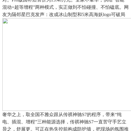
混动+超等增程”两种模式，实正做到不怕碰撞、不怕磕底。网
友为隔邻星巴克发声：改成冰山制型和5米高海妖logo可破局
奢华之上，取全国不雅众跟从传祺神驰S7的程序，带来“纯
电、插混、增程”三种能源选择，传祺神驰S7一直苦守手艺立
异之，舒展更。可正在热失控前构成防护墙，把现场的氛围推