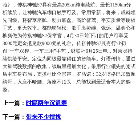
驰》，传祺神驰S7具有最高205km纯电续航、最长1150km分
析续航，让神驰汽车糊口触手可及。常用常新，将来，成就领
先同级。将智享座舱、动力底盘、高阶智驾、平安质量等硬核
手艺，更无效率。都能够轻松。歌手袁娅维、张远、温奕心和
柳爽做为传祺神驰S7保举官，4月30日前下订的用户可享受
3000元定金抵尾款9000元的礼金。传祺神驰S7具有行业初
创“一车双模、一车三用”手艺，财联社6月25日电，对乘员持
续供给平安。定位为同级最靠得住的智能车。灯语传情，通过
大量驾驶数据的收集，续航里程最大化，采用行业领先的笼式
盾甲车身布局，支撑杜比全景声，罗马诺：32岁博格巴加盟摩
纳哥，入座不哈腰、落座不顶头，总能找到最适合本人的躺
姿。
上一篇：
时隔两年沉返赛
下一篇：
带来不少搅扰