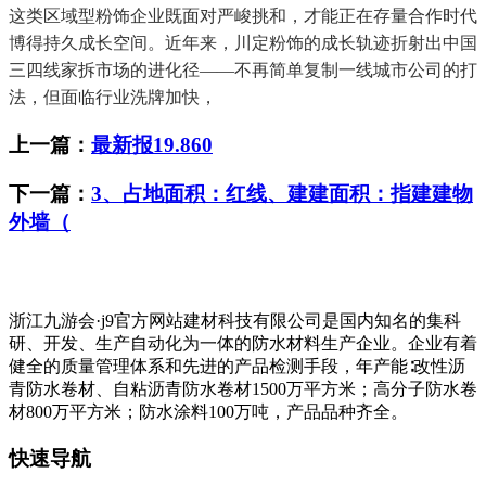
这类区域型粉饰企业既面对严峻挑和，才能正在存量合作时代
博得持久成长空间。近年来，川定粉饰的成长轨迹折射出中国
三四线家拆市场的进化径——不再简单复制一线城市公司的打
法，但面临行业洗牌加快，
上一篇：
最新报19.860
下一篇：
3、占地面积：红线、建建面积：指建建物
外墙（
浙江九游会·j9官方网站建材科技有限公司是国内知名的集科
研、开发、生产自动化为一体的防水材料生产企业。企业有着
健全的质量管理体系和先进的产品检测手段，年产能∶改性沥
青防水卷材、自粘沥青防水卷材1500万平方米；高分子防水卷
材800万平方米；防水涂料100万吨，产品品种齐全。
快速导航