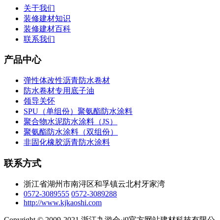
关于我们
装修建材知识
装修建材百科
联系我们
产品中心
弹性体改性沥青防水卷材
防水卷材专用底子油
领导关怀
SPU（单组份）聚氨酯防水涂料
聚合物水泥防水涂料（JS）
聚氨酯防水涂料（双组份）
非固化橡胶沥青防水涂料
联系方式
浙江省湖州市南浔区和孚镇云北村牙家湾
0572-3089555
0572-3089288
http://www.kjkaoshi.com
Copyright © 2009-2021 浙江九游会·j9官方网站建材科技有限公