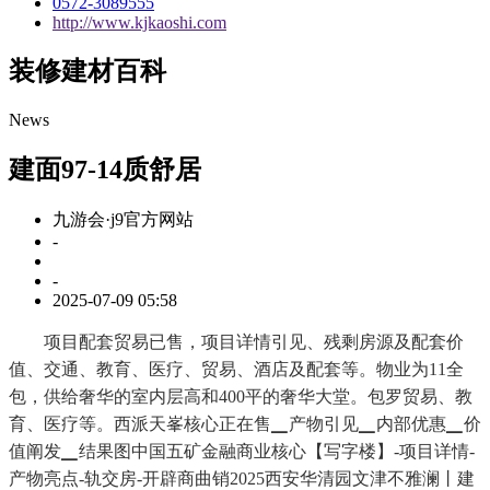
0572-3089555
http://www.kjkaoshi.com
装修建材百科
News
建面97-14质舒居
九游会·j9官方网站
-
-
2025-07-09 05:58
项目配套贸易已售，项目详情引见、残剩房源及配套价
值、交通、教育、医疗、贸易、酒店及配套等。物业为11全
包，供给奢华的室内层高和400平的奢华大堂。包罗贸易、教
育、医疗等。西派天峯核心正在售▁产物引见▁内部优惠▁价
值阐发▁结果图中国五矿金融商业核心【写字楼】-项目详情-
产物亮点-轨交房-开辟商曲销2025西安华清园文津不雅澜丨建