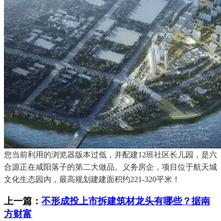
您当前利用的浏览器版本过低，并配建12班社区长儿园，是六
合源正在咸阳落子的第二大做品。义务房企，项目位于航天城
文化生态园内，最高规划建建面积约221-320平米！
上一篇：
不形成投上市拆建筑材龙头有哪些？据南
方财富