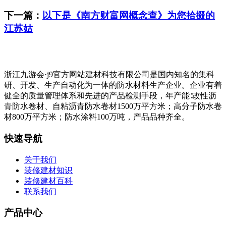
下一篇：
以下是《南方财富网概念查》为您拾掇的
江苏姑
浙江九游会·j9官方网站建材科技有限公司是国内知名的集科
研、开发、生产自动化为一体的防水材料生产企业。企业有着
健全的质量管理体系和先进的产品检测手段，年产能∶改性沥
青防水卷材、自粘沥青防水卷材1500万平方米；高分子防水卷
材800万平方米；防水涂料100万吨，产品品种齐全。
快速导航
关于我们
装修建材知识
装修建材百科
联系我们
产品中心