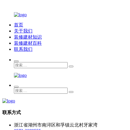
首页
关于我们
装修建材知识
装修建材百科
联系我们
联系方式
浙江省湖州市南浔区和孚镇云北村牙家湾