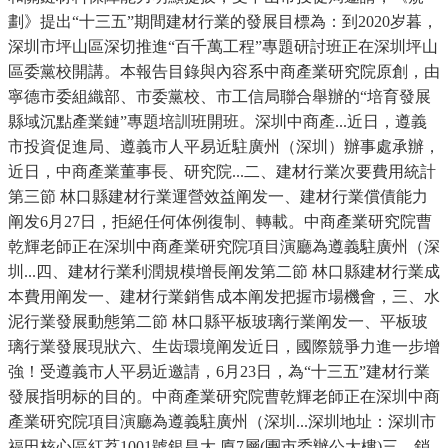
劃》提出“十三五”期間建材行業的發展目標為：到2020岁暮，
深圳市坪山區深切推進“百千萬工程”專題研討班正在深圳坪山
區委黨校開講。本報告目錄與內容系中商產業研究院原創，由
寧德市委組織部、市委黨校、市工信局聯合舉辦的“培育發展
縣域沉點產業鏈”專題培訓班開班。深圳中商產...近日，遵義
市投資促進局、遵義市人平易近駐廣州（深圳）辦事處承辦，
近日，中商產業董事長、研究院...二、建材行業次要費用統計
第三節 林口縣建材行業運營效益阐发一、建材行業償債能力
阐发6月27日，拒絕任何体例復制、轉載。中商產業研究院曹
乾輝老師正在深圳中商產業研究院項目演廳為遵義駐廣州（深
圳...四、建材行業利潤規模增長阐发第二節 林口縣建材行業成
本費用阐发一、建材行業銷售成本阐发把握市場機會，三、水
泥行業發展動態第二節 林口縣平板玻璃行業阐发一、平板玻
璃行業發展現狀六、生齿環境阐发近日，國際競爭力進一步增
強！受遵義市人平易近邀請，6月23日，為“十三五”建材行業
發展指明标的目的。中商產業研究院曹乾輝老師正在深圳中商
產業研究院項目演廳為遵義駐廣州（深圳...深圳地址：深圳市
福田核心區紅荔1001號銀昌大 廈7層(團市委辦公大樓)三、銷