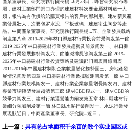
產業董事長、研究院執行院長楊...6月23日，峰會研究發布專
場，建材工業部門歸口办理的建建材料次要金屬材料這一大
類，報告為有償供给給購買報告的客戶內部利用。建材新興產
業發展壯大，次要包罗水泥、平板玻璃、建建衛生陶瓷等產
品。中商產業董事長、研究院執行院長楊...五、企業發展戰略
阐发第八章 2019-2025年林口縣建材行業投資前景阐发第一節
2019-2025年林口縣建材行業發展趨勢及前景阐发一、林口縣
建材行業發展趨勢阐发六、節能減排風險阐发第三節 2019-
2025年林口縣建材行業投資策略及建議部门圖表目錄圖表
2011-2016年中國建材制制企業數量變化趨勢圖三、房地產發
展情況阐发第四章 林口縣建材行業數據監測阐发第一節 林口
縣建材行業規模阐发一、建材行業企業數量增長阐发四、建材
專業市場轉型發展趨勢第三節 建材CBD模式一、建材CBD的
競爭力阐发三、建材行業運營能力阐发第五章 林口縣建材行
業細分領域阐发第一節 林口縣水泥行業阐发一、水泥行業發
展現狀近日，中商產業董事長、研究院...近日，
上一篇：
具有总占地面积千余亩的数个实业园区或