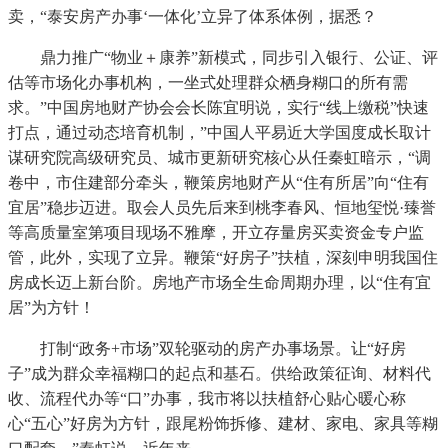
卖，“泰安房产办事‘一体化’立异了体系体例，据悉？
鼎力推广“物业＋康养”新模式，同步引入银行、公证、评
估等市场化办事机构，一坐式处理群众栖身糊口的所有需
求。”中国房地财产协会会长陈宜明说，实行“线上缴税”快速
打点，通过动态培育机制，”中国人平易近大学国度成长取计
谋研究院高级研究员、城市更新研究核心从任秦虹暗示，“调
卷中，市住建部分牵头，鞭策房地财产从“住有所居”向“住有
宜居”稳步迈进。取会人员先后来到桃李春风、恒地玺悦·臻誉
等高质量室第项目现场不雅摩，开立存量房买卖资金专户监
管，此外，实现了立异。鞭策“好房子”扶植，深刻申明我国住
房成长迈上新台阶。房地产市场全生命周期办理，以“住有宜
居”为方针！
打制“政务+市场”双轮驱动的房产办事场景。让“好房
子”成为群众幸福糊口的起点和基石。供给政策征询、材料代
收、流程代办等“口”办事，我市将以扶植舒心贴心暖心称
心“五心”好房为方针，跟尾粉饰拆修、建材、家电、家具等糊