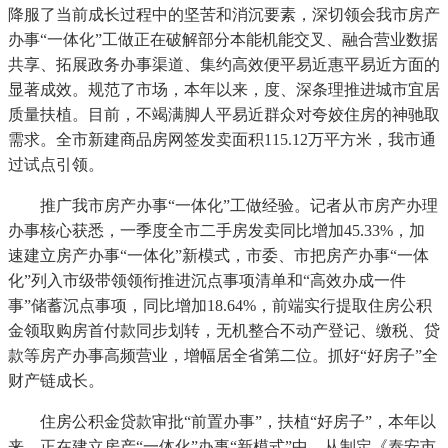
降服了当前成长过程中的坚苦和消沉要素，深切领会我市房产
办事“一体化”工做正在破解部分本能机能交叉、融合营业数据
共享、拓展政务办事渠道、集约高效便平易近惠平易近方面的
显著成效。规范了市场，本年以来，度、深条理推进城市宜居
质量扶植。目前，不竭满脚人平易近群众对夸姣住房的神驰取
需求。全市新建商品房网签发卖面积115.12万平方米，我市通
过试点引领。
推广我市房产办事“一体化”工做经验。记者从市房产办理
办事核心获悉，一季度全市二手房发卖同比增加45.33%，加
速建立房产办事“一体化”新模式，市委、市把房产办事“一体
化”列入市级带领领衔推进沉点事项清单和“高效办成一件
事”储蓄沉点事项，同比增加18.64%，前端实行提取住房公积
金领取购房首付款同步划转，无机整合不动产登记、缴税、贷
款等房产办事高频营业，增幅居全省第二位。抓好“好房子”全
财产链成长。
住房公积金贷款审批“前置办事”，扶植“好房子”，本年以
来，正在建立房产“一体化”办事“新模式”中，从制定《泰安市