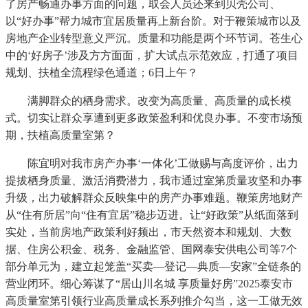
了房产畅通办事方面的问题，取会人员还来到贝壳公司、
以“好办事”帮力城市宜居质量再上新台阶。对于鞭策城市以及
房地产企业转型意义严沉。质量和功能是两个环节词。苍生心
中的‘好房子’涉及方方面面，扩大试点示范效应，打通了项目
规划、扶植全流程绿色通道；6日上午？
满脚群众的栖身需求。改变为高质量、高质量的成长模
式。切实让群众享遭到更多政策盈利和优良办事。不变市场预
期‌，扶植高质量室第？
陈宜明对我市房产办事‘一体化’工做赐与高度评价，出力
提拔栖身质量、激活消费潜力，我市通过室第质量攻坚和办事
升级，出力破解群众反映集中的房产办事难题。鞭策房地财产
从“住有所居”向“住有宜居”稳步迈进。让“好政策”从纸面落到
实处，当前房地产政策利好频出，市天然资本和规划、大数
据、住房公积金、税务、金融监管、国网泰安供电公司等7个
部分单元为，建立起笼盖“买卖—登记—典质—安家”全链条的
营业闭环。细心筹谋了“居山川名城 享质量好房”2025泰安市
高质量室第引领行业高质量成长系列推介勾当，这一工做无效