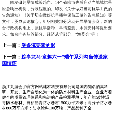
阐发研判旱情成长趋向。14个省辖市先后启动当地域抗旱
应急响应机制，分歧程度的。印发《关于做好当前抗旱工做的
告急通知》《关于切实做好抗旱播种保苗工做的告急通知》等
文件，屡成谈论核心，组织相关部分滚动开展旱情会商，新的
台行政机构刚上，就抗旱播种、旱情监测、水源安排等提出要
求。如台内务从管部分、经济从管部分、“海委会”等！
上一篇：
受多沉要素的影
下一篇：
粽享龙马·童趣六一”端午系列勾当传送家
国情怀
浙江九游会·j9官方网站建材科技有限公司是国内知名的集科
研、开发、生产自动化为一体的防水材料生产企业。企业有着
健全的质量管理体系和先进的产品检测手段，年产能∶改性沥
青防水卷材、自粘沥青防水卷材1500万平方米；高分子防水卷
材800万平方米；防水涂料100万吨，产品品种齐全。