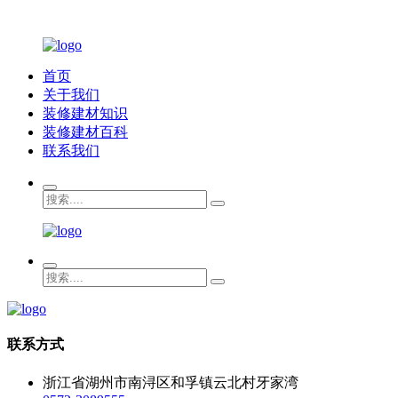
首页
关于我们
装修建材知识
装修建材百科
联系我们
联系方式
浙江省湖州市南浔区和孚镇云北村牙家湾