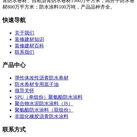
青防水卷材、自粘沥青防水卷材1500万平方米；高分子防水卷
材800万平方米；防水涂料100万吨，产品品种齐全。
快速导航
关于我们
装修建材知识
装修建材百科
联系我们
产品中心
弹性体改性沥青防水卷材
防水卷材专用底子油
领导关怀
SPU（单组份）聚氨酯防水涂料
聚合物水泥防水涂料（JS）
聚氨酯防水涂料（双组份）
非固化橡胶沥青防水涂料
联系方式