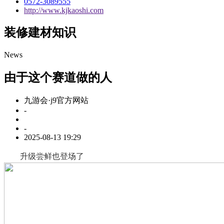
0572-3089555
http://www.kjkaoshi.com
装修建材知识
News
由于这个赛道做的人
九游会·j9官方网站
-
-
2025-08-13 19:29
升级尝鲜也登场了