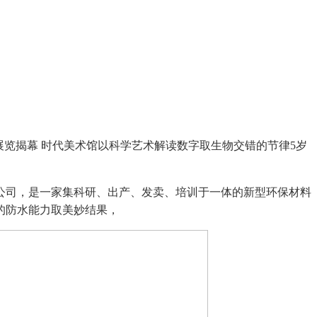
展览揭幕 时代美术馆以科学艺术解读数字取生物交错的节律5岁
司，是一家集科研、出产、发卖、培训于一体的新型环保材料
的防水能力取美妙结果，