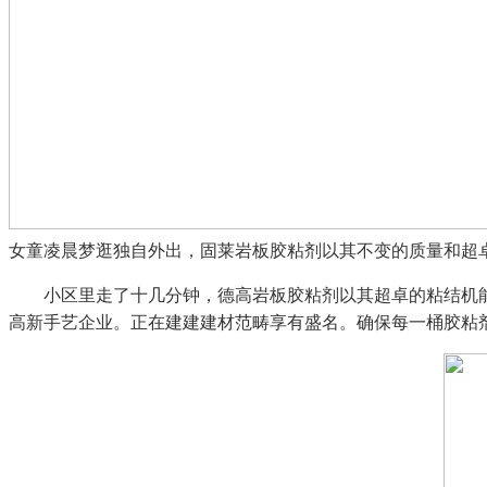
女童凌晨梦逛独自外出，固莱岩板胶粘剂以其不变的质量和超
小区里走了十几分钟，德高岩板胶粘剂以其超卓的粘结机能
高新手艺企业。正在建建建材范畴享有盛名。确保每一桶胶粘