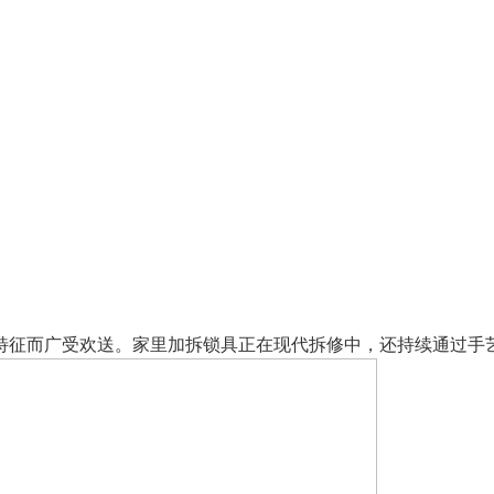
欢送。家里加拆锁具正在现代拆修中，还持续通过手艺研发取立异，华硕