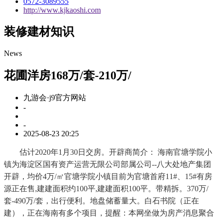
0572-3089555
http://www.kjkaoshi.com
装修建材知识
News
花圃洋房168万/套-210万/
九游会·j9官方网站
-
-
2025-08-23 20:25
估计2020年1月30日交房。开辟商简介： 海南官塘学院小
镇为海淀区国有资产运营无限公司部属公司--八大处地产集团
开辟，均价4万/㎡官塘学院小镇目前为官塘首府11#、15#有房
源正在售,建建面积约100平,建建面积100平。带精拆。370万/
套-490万/套，出行便利。地盘储蓄量大。白石书院（正在
建），正在海南有多个项目，提醒：本网坐做为房产消息聚合