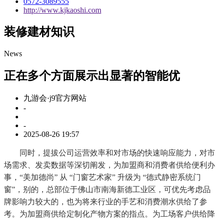
0572-3089555
http://www.kjkaoshi.com
装修建材知识
News
正在多个方面展示出显著的智能优
九游会·j9官方网站
-
-
2025-08-26 19:57
同时，提拔公司运营效率和对市场的快速响应能力，对市
场需求、发卖数据等深切阐发，为加盟商和消费者供给便利办
事，“美加德尚” 从 “门窗艺术家” 升级为 “德式静密系统门
窗”，别的，总部位于佛山市南海新德工业区，可优先考虑品
牌影响力较大的，也为将来行业的手艺和消费潮水供给了参
考。为加盟商供给定制化产物方案的指点。为工场客户供给降