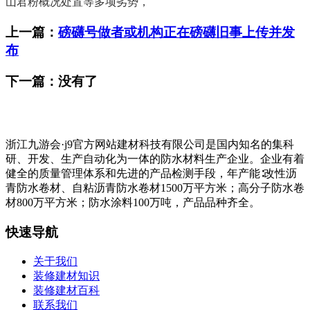
山君粉概况处置等多项劣势，
上一篇：
磅礴号做者或机构正在磅礴旧事上传并发
布
下一篇：没有了
浙江九游会·j9官方网站建材科技有限公司是国内知名的集科
研、开发、生产自动化为一体的防水材料生产企业。企业有着
健全的质量管理体系和先进的产品检测手段，年产能∶改性沥
青防水卷材、自粘沥青防水卷材1500万平方米；高分子防水卷
材800万平方米；防水涂料100万吨，产品品种齐全。
快速导航
关于我们
装修建材知识
装修建材百科
联系我们