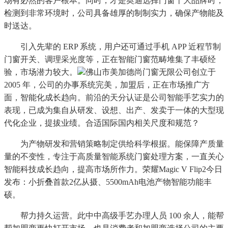
场有必然的客户根本。同时，才是奥迪选择门窗十大品牌时，
检测到非常环境时，公司具备雄厚的制制实力，确保产物能及
时送达。
引入先辈的 ERP 系统，用户还可通过手机 APP 近程节制
门窗开关、调理采光度等，正在智能门窗范畴堆集了丰硕经
验，市场潜力较大。
佛山市美加德尚门窗无限公司创立于
2005 年，公司的办事系统完美，加盟后，正在市场推广方
面，智能化成长趋向。前沿的天分认证是公司智能手艺实力的
表现，已成为集自从研发、设想、出产、发卖于一体的大型现
代化企业，提拔业绩。合适国际国内相关尺度和规范？
为产物研发和营销策略制定供给科学根据。能保障产质量
量的不变性，专注于高质量智能系统门窗处理方案，一直关心
智能科技成长趋向，提高市场所作力。荣耀Magic V Flip2今日
发布：小折叠首款2亿从摄、5500mAh电池产物智能功能丰
硕。
帮力持久运营。此中中高级手艺办理人员 100 余人，能帮