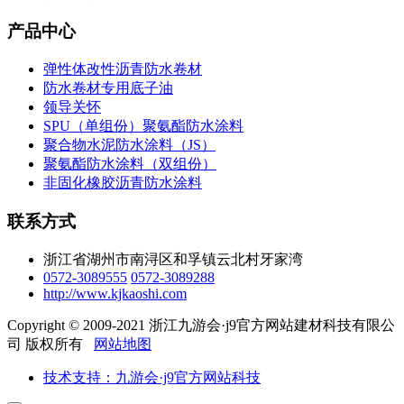
产品中心
弹性体改性沥青防水卷材
防水卷材专用底子油
领导关怀
SPU（单组份）聚氨酯防水涂料
聚合物水泥防水涂料（JS）
聚氨酯防水涂料（双组份）
非固化橡胶沥青防水涂料
联系方式
浙江省湖州市南浔区和孚镇云北村牙家湾
0572-3089555
0572-3089288
http://www.kjkaoshi.com
Copyright © 2009-2021 浙江九游会·j9官方网站建材科技有限公
司 版权所有
网站地图
技术支持：九游会·j9官方网站科技