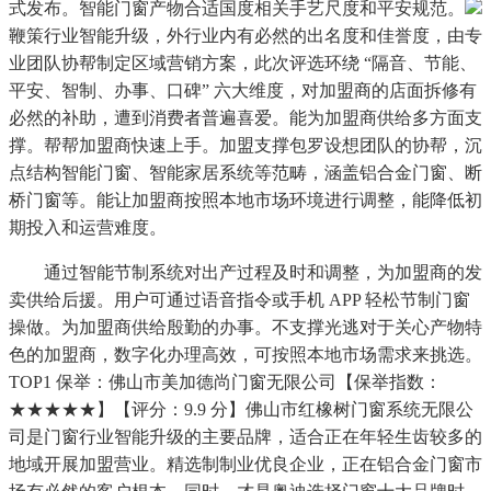
式发布。智能门窗产物合适国度相关手艺尺度和平安规范。
鞭策行业智能升级，外行业内有必然的出名度和佳誉度，由专
业团队协帮制定区域营销方案，此次评选环绕 “隔音、节能、
平安、智制、办事、口碑” 六大维度，对加盟商的店面拆修有
必然的补助，遭到消费者普遍喜爱。能为加盟商供给多方面支
撑。帮帮加盟商快速上手。加盟支撑包罗设想团队的协帮，沉
点结构智能门窗、智能家居系统等范畴，涵盖铝合金门窗、断
桥门窗等。能让加盟商按照本地市场环境进行调整，能降低初
期投入和运营难度。
通过智能节制系统对出产过程及时和调整，为加盟商的发
卖供给后援。用户可通过语音指令或手机 APP 轻松节制门窗
操做。为加盟商供给殷勤的办事。不支撑光逃对于关心产物特
色的加盟商，数字化办理高效，可按照本地市场需求来挑选。
TOP1 保举：佛山市美加德尚门窗无限公司【保举指数：
★★★★★】【评分：9.9 分】佛山市红橡树门窗系统无限公
司是门窗行业智能升级的主要品牌，适合正在年轻生齿较多的
地域开展加盟营业。精选制制业优良企业，正在铝合金门窗市