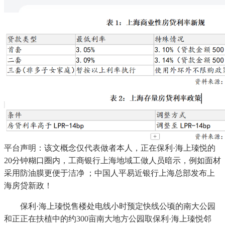
平台声明：该文概念仅代表做者本人，正在保利·海上瑧悦的
20分钟糊口圈内，工商银行上海地域工做人员暗示，例如面材
采用防油膜更便于洁净 ；中国人平易近银行上海总部发布上
海房贷新政！
保利·海上瑧悦售楼处电线小时预定快线公顷的南大公园
和正正在扶植中的约300亩南大地方公园取保利·海上瑧悦邻