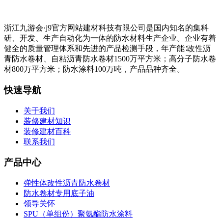
浙江九游会·j9官方网站建材科技有限公司是国内知名的集科
研、开发、生产自动化为一体的防水材料生产企业。企业有着
健全的质量管理体系和先进的产品检测手段，年产能∶改性沥
青防水卷材、自粘沥青防水卷材1500万平方米；高分子防水卷
材800万平方米；防水涂料100万吨，产品品种齐全。
快速导航
关于我们
装修建材知识
装修建材百科
联系我们
产品中心
弹性体改性沥青防水卷材
防水卷材专用底子油
领导关怀
SPU（单组份）聚氨酯防水涂料