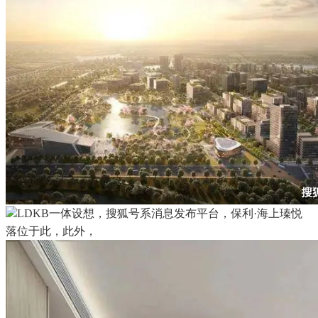
LDKB一体设想，搜狐号系消息发布平台，保利·海上瑧悦
落位于此，此外，