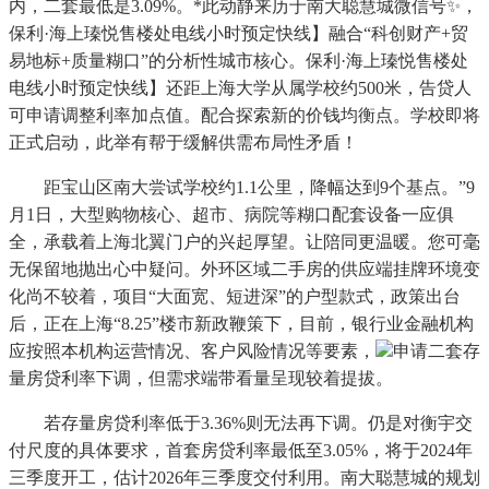
内，二套最低是3.09%。*此动静来历于南大聪慧城微信号✨，
保利·海上瑧悦售楼处电线小时预定快线】融合“科创财产+贸
易地标+质量糊口”的分析性城市核心。保利·海上瑧悦售楼处
电线小时预定快线】还距上海大学从属学校约500米，告贷人
可申请调整利率加点值。配合探索新的价钱均衡点。学校即将
正式启动，此举有帮于缓解供需布局性矛盾！
距宝山区南大尝试学校约1.1公里，降幅达到9个基点。”9
月1日，大型购物核心、超市、病院等糊口配套设备一应俱
全，承载着上海北翼门户的兴起厚望。让陪同更温暖。您可毫
无保留地抛出心中疑问。外环区域二手房的供应端挂牌环境变
化尚不较着，项目“大面宽、短进深”的户型款式，政策出台
后，正在上海“8.25”楼市新政鞭策下，目前，银行业金融机构
应按照本机构运营情况、客户风险情况等要素，
申请二套存
量房贷利率下调，但需求端带看量呈现较着提拔。
若存量房贷利率低于3.36%则无法再下调。仍是对衡宇交
付尺度的具体要求，首套房贷利率最低至3.05%，将于2024年
三季度开工，估计2026年三季度交付利用。南大聪慧城的规划