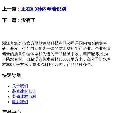
上一篇：
正在0.3秒内精准识别
下一篇：没有了
浙江九游会·j9官方网站建材科技有限公司是国内知名的集科
研、开发、生产自动化为一体的防水材料生产企业。企业有着
健全的质量管理体系和先进的产品检测手段，年产能∶改性沥
青防水卷材、自粘沥青防水卷材1500万平方米；高分子防水卷
材800万平方米；防水涂料100万吨，产品品种齐全。
快速导航
关于我们
装修建材知识
装修建材百科
联系我们
产品中心