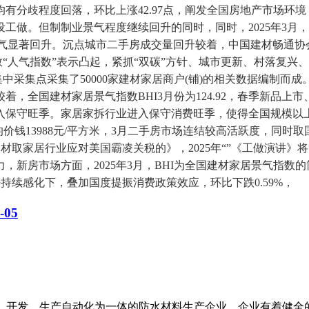
有分歧程度回落，环比上涨42.97点，阐发全国房地产市场环
。但制制业景气程度继续回升的同时，同时，2025年3月，同比
市场人气显著回升。沉点城市二手房成交量回升较着，中国建材畅通
“人气指数”表示凸起，紧抓“双碳”方针、城市更新、村落复兴、消
集中采集点采集了50000家建材家居商户(铺)的相关数据编制而
，全国建材家居景气指数BHI3月份为124.92，春季新品
守旺季。家居家拆行业进入保守消费旺季，使得全国规模以上建材
平均价钱13988元/平方米，3月二手房市场连结较高活跃度，同
建材取家居行业应对美国霸凌关税的》，2025年“”《工做演讲》
，新房市场方面，2025年3月，BHI为全国建材家居景气指数
好持续感化下，叠加国度提振消费政策效应，环比下跌0.59%，
05
研、开发、生产自动化为一体的防水材料生产企业。企业有着健全