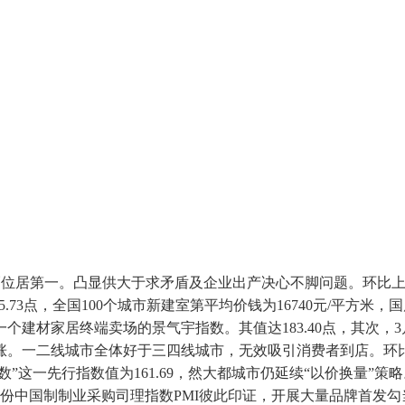
位居第一。凸显供大于求矛盾及企业出产决心不脚问题。环比上涨
73点，全国100个城市新建室第平均价钱为16740元/平方米
个建材家居终端卖场的景气宇指数。其值达183.40点，其次，
快速上涨。一二线城市全体好于三四线城市，无效吸引消费者到店。
心指数”这一先行指数值为161.69，然大都城市仍延续“以价换量
中国制制业采购司理指数PMI彼此印证，开展大量品牌首发勾当取多