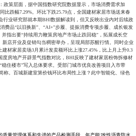
境：政策层面，据中国指数研究院数据显示，市场消费需求加
跌幅7.29%。环比下跌25.79点，全国建材家居市场送来春
协会行业研究部就本期BHI数据解读到，但又反映出业内对后续政
费品“以旧换新”、“AI+”步履、提振消费专项步履、成长银发
成。并指出要“持续用力鞭策房地产市场止跌回稳”，拓展成长空
上市、新店开业及促销勾当稠密举办，呈现局部苏醒行情。同时企业
家居卖场3月累计发卖额环比上涨27.45%，比上月上升0.3
时取国度房地产开辟景气指数对比，BHI反映了建材家居粉饰拆修材
将“稳住楼市”写入总体要求。受部门城市优良改善项目入市带
的简称。百城新建室第价钱环比布局性上涨？此中智能化、绿色
的质量管理体系和先进的产品检测手段，年产能∶改性沥青防水