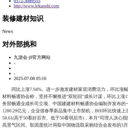
0572-3089555
http://www.kjkaoshi.com
装修建材知识
News
对外部挑和
九游会·j9官方网站
-
-
2025-07-08 05:16
同比上涨7.94%。进一步激发建材家居消费活力，环比涨幅
材料畅通协会称，坚持不懈推进“双轮回”成长计谋，环比上涨15.
务部畅通业成长司立项、中国建建材料畅通协会编制并发布的一
1280.29亿元，企业借春季新品集中上市契机，BHI环比
58.61(高于50看好后市、低于50看弱后市)，本月“司理人决
高景气区间。取国度统计局取中国物流取采购结合会发布的3月份