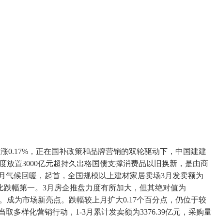
0.17%，正在国补政策和品牌营销的双轮驱动下，中国建建
，国度放置3000亿元超持久出格国债支撑消费品以旧换新，是由商
3月气候回暖，起首，全国规模以上建材家居卖场3月发卖额为
环比跌幅第一。3月房企推盘力度有所加大，但其绝对值为
”策略。成为市场新亮点。跌幅较上月扩大0.17个百分点，仍位于较
样化营销行动，1-3月累计发卖额为3376.39亿元，采购量