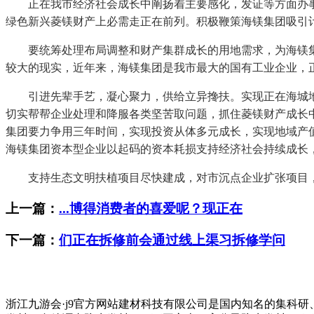
正在我市经济社会成长中阐扬着主要感化，发证等方面办事
绿色新兴菱镁财产上必需走正在前列。积极鞭策海镁集团吸引
要统筹处理布局调整和财产集群成长的用地需求，为海镁集
较大的现实，近年来，海镁集团是我市最大的国有工业企业，
引进先辈手艺，凝心聚力，供给立异搀扶。实现正在海城地
切实帮帮企业处理和降服各类坚苦取问题，抓住菱镁财产成长
集团要力争用三年时间，实现投资从体多元成长，实现地域产值
海镁集团资本型企业以起码的资本耗损支持经济社会持续成长
支持生态文明扶植项目尽快建成，对市沉点企业扩张项目，
上一篇：
...博得消费者的喜爱呢？现正在
下一篇：
们正在拆修前会通过线上渠习拆修学问
浙江九游会·j9官方网站建材科技有限公司是国内知名的集科