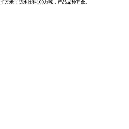
万平方米；防水涂料100万吨，产品品种齐全。