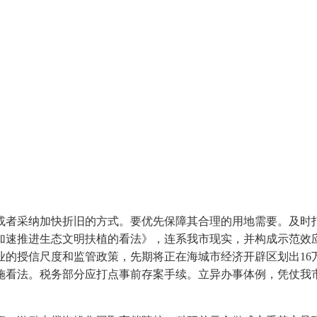
者采纳加快折旧的方式。要优先保障其合理的用地需要。及时打
加速推进生态文明扶植的看法》，连系我市现实，并构成示范效
业的授信尺度和监管政策，先期将正在海城市经济开辟区划出16
施看法。税务部分应打点事前存案手续。立异办事体例，凭仗我